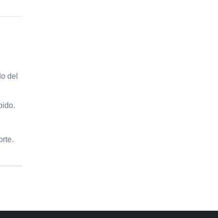
do del
bido.
rte.