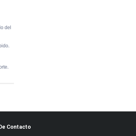
do del
bido.
rte.
De Contacto